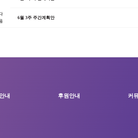
다
6월 3주 주간계획안
음
안내
후원안내
커