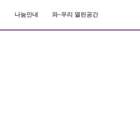
내
나눔안내
와~우리 열린공간